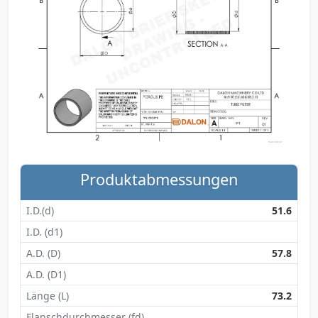
Produktabmessungen
I.D.(d)
51.6
I.D. (d1)
A.D. (D)
57.8
A.D. (D1)
Länge (L)
73.2
Flanschdurchmesser (fd)