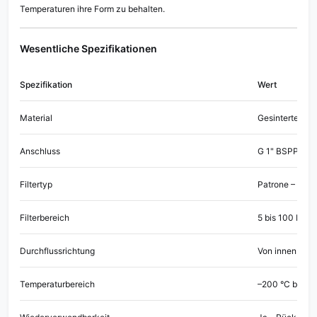
Temperaturen ihre Form zu behalten.
Wesentliche Spezifikationen
Spezifikation
Wert
Material
Gesinterter Ed
Anschluss
G 1" BSPP (Brit
Filtertyp
Patrone – Zylin
Filterbereich
5 bis 100 Mikro
Durchflussrichtung
Von innen nac
Temperaturbereich
–200 °C bis +