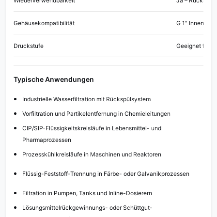
Wiederverwendbarkeit
Ja – Rückspülun
Gehäusekompatibilität
G 1" Innengew
Druckstufe
Geeignet für m
Typische Anwendungen
Industrielle Wasserfiltration mit Rückspülsystem
Vorfiltration und Partikelentfernung in Chemieleitungen
CIP/SIP-Flüssigkeitskreisläufe in Lebensmittel- und
Pharmaprozessen
Prozesskühlkreisläufe in Maschinen und Reaktoren
Flüssig-Feststoff-Trennung in Färbe- oder Galvanikprozessen
Filtration in Pumpen, Tanks und Inline-Dosierern
Lösungsmittelrückgewinnungs- oder Schüttgut-