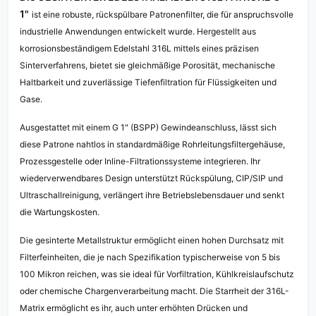
1"
ist eine robuste, rückspülbare Patronenfilter, die für anspruchsvolle
industrielle Anwendungen entwickelt wurde. Hergestellt aus
korrosionsbeständigem Edelstahl 316L mittels eines präzisen
Sinterverfahrens, bietet sie gleichmäßige Porosität, mechanische
Haltbarkeit und zuverlässige Tiefenfiltration für Flüssigkeiten und
Gase.
Ausgestattet mit einem G 1" (BSPP) Gewindeanschluss, lässt sich
diese Patrone nahtlos in standardmäßige Rohrleitungsfiltergehäuse,
Prozessgestelle oder Inline-Filtrationssysteme integrieren. Ihr
wiederverwendbares Design unterstützt Rückspülung, CIP/SIP und
Ultraschallreinigung, verlängert ihre Betriebslebensdauer und senkt
die Wartungskosten.
Die gesinterte Metallstruktur ermöglicht einen hohen Durchsatz mit
Filterfeinheiten, die je nach Spezifikation typischerweise von 5 bis
100 Mikron reichen, was sie ideal für Vorfiltration, Kühlkreislaufschutz
oder chemische Chargenverarbeitung macht. Die Starrheit der 316L-
Matrix ermöglicht es ihr, auch unter erhöhten Drücken und