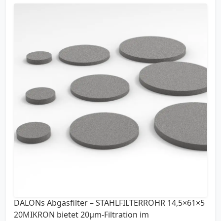
DALONs Abgasfilter – STAHLFILTERROHR 14,5×61×5
20MIKRON bietet 20µm-Filtration im