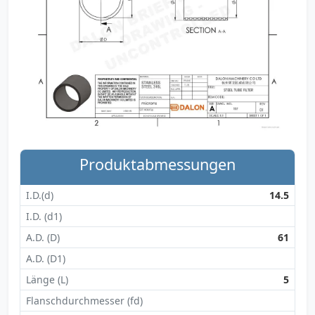
Produktabmessungen
I.D.(d)
14.5
I.D. (d1)
A.D. (D)
61
A.D. (D1)
Länge (L)
5
Flanschdurchmesser (fd)