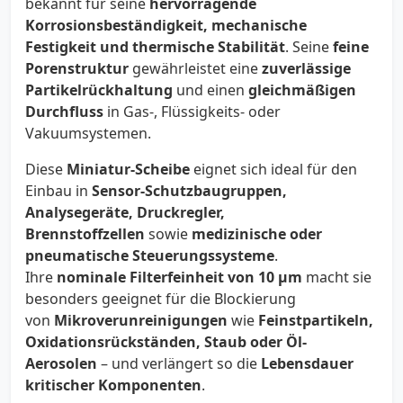
bekannt für seine
hervorragende
Korrosionsbeständigkeit, mechanische
Festigkeit und thermische Stabilität
. Seine
feine
Porenstruktur
gewährleistet eine
zuverlässige
Partikelrückhaltung
und einen
gleichmäßigen
Durchfluss
in Gas-, Flüssigkeits- oder
Vakuumsystemen.
Diese
Miniatur-Scheibe
eignet sich ideal für den
Einbau in
Sensor-Schutzbaugruppen,
Analysegeräte, Druckregler,
Brennstoffzellen
sowie
medizinische oder
pneumatische Steuerungssysteme
.
Ihre
nominale Filterfeinheit von 10 µm
macht sie
besonders geeignet für die Blockierung
von
Mikroverunreinigungen
wie
Feinstpartikeln,
Oxidationsrückständen, Staub oder Öl-
Aerosolen
– und verlängert so die
Lebensdauer
kritischer Komponenten
.