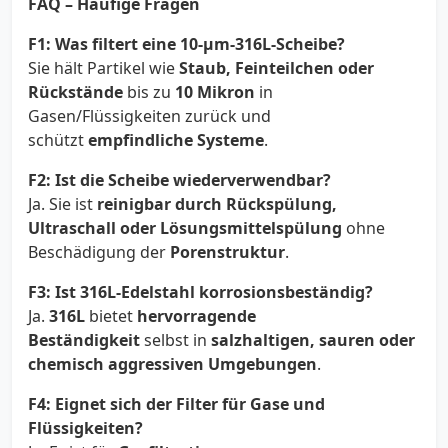
FAQ – Häufige Fragen
F1: Was filtert eine 10-µm-316L-Scheibe?
Sie hält Partikel wie
Staub, Feinteilchen oder
Rückstände
bis zu
10 Mikron
in
Gasen/Flüssigkeiten zurück und
schützt
empfindliche Systeme
.
F2: Ist die Scheibe wiederverwendbar?
Ja. Sie ist
reinigbar durch Rückspülung,
Ultraschall oder Lösungsmittelspülung
ohne
Beschädigung der
Porenstruktur
.
F3: Ist 316L-Edelstahl korrosionsbeständig?
Ja.
316L
bietet
hervorragende
Beständigkeit
selbst in
salzhaltigen, sauren oder
chemisch aggressiven Umgebungen
.
F4: Eignet sich der Filter für Gase und
Flüssigkeiten?