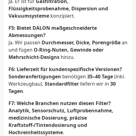
Ja. Er ist für
Gasfiltration,
Flüssigkeitsprobenahme, Dispersion und
Vakuumsysteme
konzipiert.
F5: Bietet DALON maßgeschneiderte
Abmessungen?
Ja. Wir passen
Durchmesser, Dicke, Porengröße
an
und fügen
O-Ring-Nuten, Gewinde oder
Mehrschicht-Designs
hinzu.
F6: Lieferzeit für kundenspezifische Versionen?
Sonderanfertigungen
benötigen
35–40 Tage
(inkl.
Werkzeugbau).
Standardfilter
liefern wir in
30
Tagen
.
F7: Welche Branchen nutzen diesen Filter?
Analytik, Sensorschutz, Luftprobennahme,
medizinische Dosierung, präzise
Kraftstoff-/Tintendosierung und
Hochreinheitssysteme
.