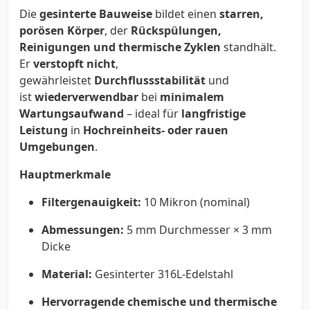
Die
gesinterte Bauweise
bildet einen
starren,
porösen Körper
, der
Rückspülungen,
Reinigungen und thermische Zyklen
standhält.
Er
verstopft nicht
,
gewährleistet
Durchflussstabilität
und
ist
wiederverwendbar
bei
minimalem
Wartungsaufwand
– ideal für
langfristige
Leistung
in
Hochreinheits- oder rauen
Umgebungen
.
Hauptmerkmale
Filtergenauigkeit:
10 Mikron (nominal)
Abmessungen:
5 mm Durchmesser × 3 mm
Dicke
Material:
Gesinterter 316L-Edelstahl
Hervorragende chemische und thermische