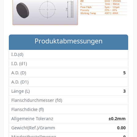
Produktabmessungen
I.D.(d)
I.D. (d1)
A.D. (D)
5
A.D. (D1)
Länge (L)
3
Flanschdurchmesser (fd)
Flanschdicke (fl)
Allgemeine Toleranz
±0.2mm
Gewicht(Ref.)/Gramm
0.00
Mindestbestellmenge
0