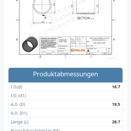
Produktabmessungen
I.D.(d)
16.7
I.D. (d1)
A.D. (D)
19.5
A.D. (D1)
Länge (L)
28.7
Flanschdurchmesser (fd)