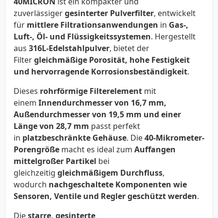
40MICRON
ist ein kompakter und
zuverlässiger
gesinterter Pulverfilter
, entwickelt
für
mittlere Filtrationsanwendungen
in
Gas-,
Luft-, Öl- und Flüssigkeitssystemen
. Hergestellt
aus
316L-Edelstahlpulver
, bietet der
Filter
gleichmäßige Porosität, hohe Festigkeit
und hervorragende Korrosionsbeständigkeit
.
Dieses
rohrförmige Filterelement
mit
einem
Innendurchmesser von 16,7 mm,
Außendurchmesser von 19,5 mm und einer
Länge von 28,7 mm
passt perfekt
in
platzbeschränkte Gehäuse
. Die
40-Mikrometer-
Porengröße
macht es ideal zum
Auffangen
mittelgroßer Partikel
bei
gleichzeitig
gleichmäßigem Durchfluss
,
wodurch
nachgeschaltete Komponenten wie
Sensoren, Ventile und Regler geschützt werden
.
Die
starre, gesinterte