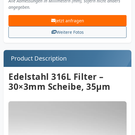
Alle Abmessungen in Millimetern (mm), sofern nicht anders
angegeben.
Jetzt anfragen
Weitere Fotos
Product Description
Edelstahl 316L Filter –
30×3mm Scheibe, 35µm