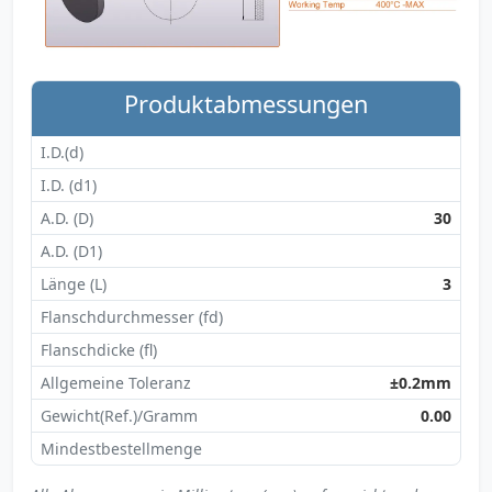
Produktabmessungen
I.D.(d)
I.D. (d1)
A.D. (D)
30
A.D. (D1)
Länge (L)
3
Flanschdurchmesser (fd)
Flanschdicke (fl)
Allgemeine Toleranz
±0.2mm
Gewicht(Ref.)/Gramm
0.00
Mindestbestellmenge