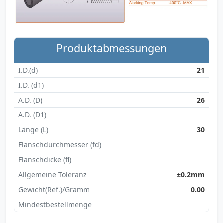
Produktabmessungen
I.D.(d)
21
I.D. (d1)
A.D. (D)
26
A.D. (D1)
Länge (L)
30
Flanschdurchmesser (fd)
Flanschdicke (fl)
Allgemeine Toleranz
±0.2mm
Gewicht(Ref.)/Gramm
0.00
Mindestbestellmenge