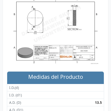
Medidas del Producto
I.D.(d)
I.D. (d1)
A.D. (D)
13.5
A.D. (D1)