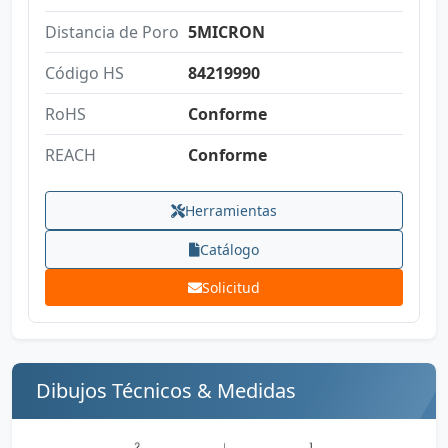
Distancia de Poro
5MICRON
Código HS
84219990
RoHS
Conforme
REACH
Conforme
Herramientas
Catálogo
Solicitud
Dibujos Técnicos & Medidas