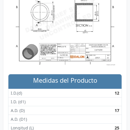
Medidas del Producto
I.D.(d)
12
I.D. (d1)
A.D. (D)
17
A.D. (D1)
Longitud (L)
25