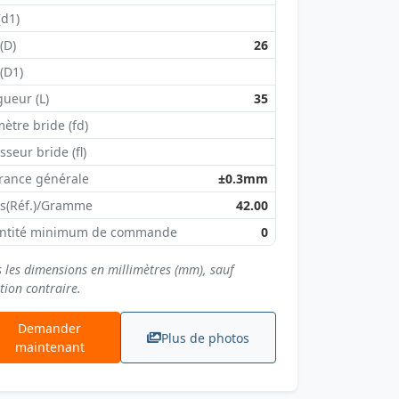
(d1)
 (D)
26
 (D1)
ueur (L)
35
ètre bride (fd)
sseur bride (fl)
rance générale
±0.3mm
ds(Réf.)/Gramme
42.00
ntité minimum de commande
0
s les dimensions en millimètres (mm), sauf
tion contraire.
Demander
Plus de photos
maintenant