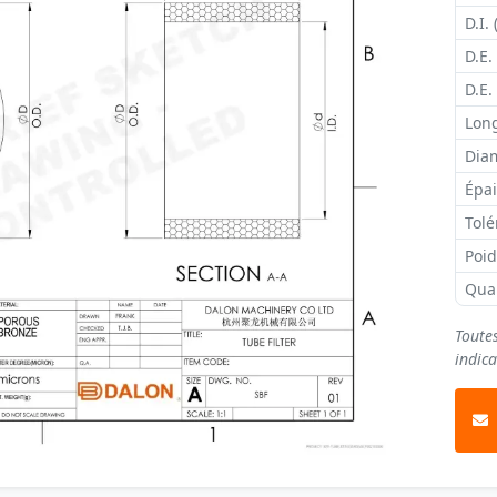
D.I. 
D.E.
D.E.
Long
Diam
Épai
Tolé
Poi
Qua
Toute
indica