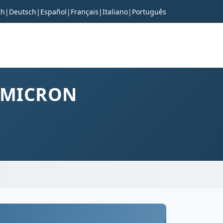
sh
|
Deutsch
|
Español
|
Français
|
Italiano
|
Português
20MICRON