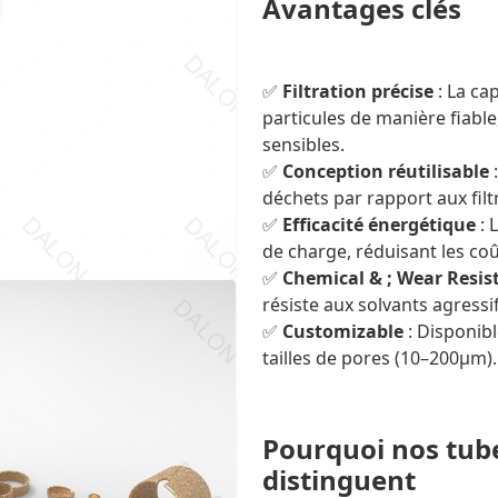
Avantages clés
✅
Filtration précise
: La ca
particules de manière fiabl
sensibles.
✅
Conception réutilisable
:
déchets par rapport aux filtr
✅
Efficacité énergétique
: 
de charge, réduisant les co
✅
Chemical & ; Wear Resis
résiste aux solvants agressif
✅
Customizable
: Disponibl
tailles de pores (10–200µm).
Pourquoi nos tube
distinguent