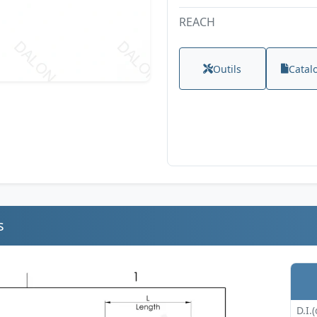
REACH
Outils
Catal
s
D.I.(