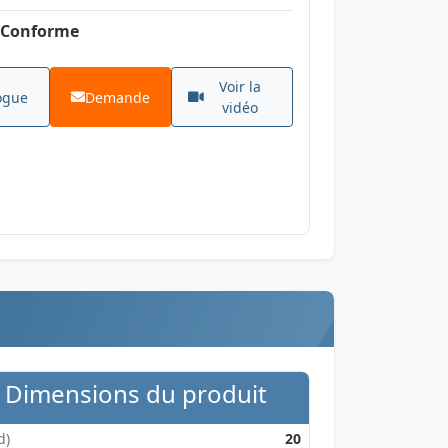
Conforme
Voir la
ogue
Demande
vidéo
Dimensions du produit
d)
20