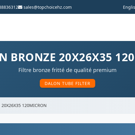
88836312
sales@topchoicehz.com
Engli
EN BRONZE 20X26X35 1
Filtre bronze fritté de qualité premium
DALON TUBE FILTER
E 20X26X35 120MICRON