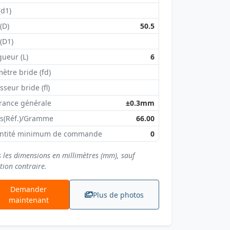
(d1)
 (D)
50.5
 (D1)
ueur (L)
6
ètre bride (fd)
sseur bride (fl)
rance générale
±0.3mm
ds(Réf.)/Gramme
66.00
ntité minimum de commande
0
s les dimensions en millimètres (mm), sauf
tion contraire.
Demander
Plus de photos
maintenant