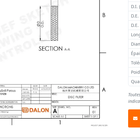
D.I. 
D.E.
D.E.
Long
Diam
Épai
Tolé
Poi
Qua
Toute
indica