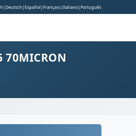
sh
|
Deutsch
|
Español
|
Français
|
Italiano
|
Português
X6 70MICRON