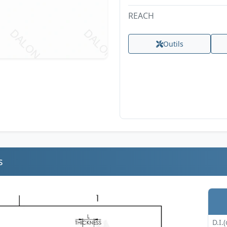
REACH
Outils
s
D.I.(