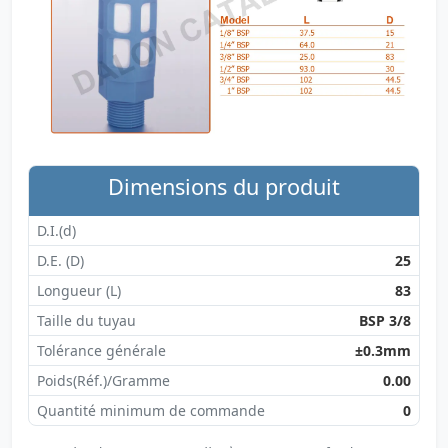
Dimensions du produit
D.I.(d)
D.E. (D)
25
Longueur (L)
83
Taille du tuyau
BSP 3/8
Tolérance générale
±0.3mm
Poids(Réf.)/Gramme
0.00
Quantité minimum de commande
0