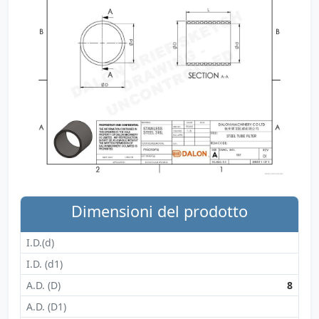
Dimensioni del prodotto
I.D.(d)
I.D. (d1)
A.D. (D)
8
A.D. (D1)