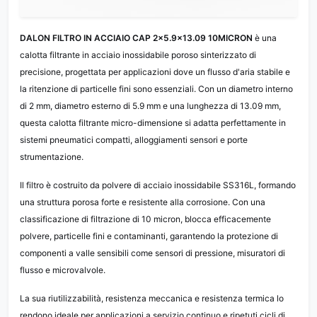
DALON FILTRO IN ACCIAIO CAP 2×5.9×13.09 10MICRON
è una
calotta filtrante in acciaio inossidabile poroso sinterizzato di
precisione, progettata per applicazioni dove un flusso d'aria stabile e
la ritenzione di particelle fini sono essenziali. Con un diametro interno
di 2 mm, diametro esterno di 5.9 mm e una lunghezza di 13.09 mm,
questa calotta filtrante micro-dimensione si adatta perfettamente in
sistemi pneumatici compatti, alloggiamenti sensori e porte
strumentazione.
Il filtro è costruito da polvere di acciaio inossidabile SS316L, formando
una struttura porosa forte e resistente alla corrosione. Con una
classificazione di filtrazione di 10 micron, blocca efficacemente
polvere, particelle fini e contaminanti, garantendo la protezione di
componenti a valle sensibili come sensori di pressione, misuratori di
flusso e microvalvole.
La sua riutilizzabilità, resistenza meccanica e resistenza termica lo
rendono ideale per applicazioni a servizio continuo e ripetuti cicli di