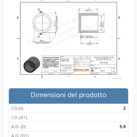
Dimensioni del prodotto
I.D.(d)
2
I.D. (d1)
A.D. (D)
5.9
A.D. (D1)