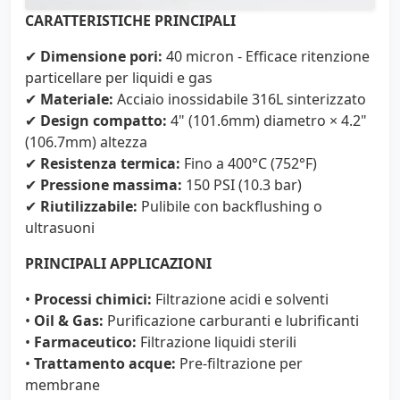
CARATTERISTICHE PRINCIPALI
✔
Dimensione pori:
40 micron - Efficace ritenzione
particellare per liquidi e gas
✔
Materiale:
Acciaio inossidabile 316L sinterizzato
✔
Design compatto:
4" (101.6mm) diametro × 4.2"
(106.7mm) altezza
✔
Resistenza termica:
Fino a 400°C (752°F)
✔
Pressione massima:
150 PSI (10.3 bar)
✔
Riutilizzabile:
Pulibile con backflushing o
ultrasuoni
PRINCIPALI APPLICAZIONI
•
Processi chimici:
Filtrazione acidi e solventi
•
Oil & Gas:
Purificazione carburanti e lubrificanti
•
Farmaceutico:
Filtrazione liquidi sterili
•
Trattamento acque:
Pre-filtrazione per
membrane