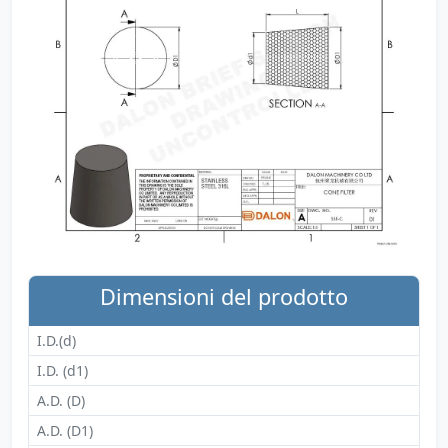
Dimensioni del prodotto
I.D.(d)
I.D. (d1)
A.D. (D)
A.D. (D1)