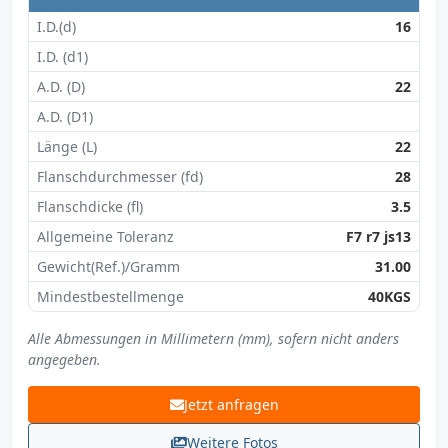
I.D.(d)
16
I.D. (d1)
A.D. (D)
22
A.D. (D1)
Länge (L)
22
Flanschdurchmesser (fd)
28
Flanschdicke (fl)
3.5
Allgemeine Toleranz
F7 r7 js13
Gewicht(Ref.)/Gramm
31.00
Mindestbestellmenge
40KGS
Alle Abmessungen in Millimetern (mm), sofern nicht anders
angegeben.
Jetzt anfragen
Weitere Fotos