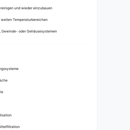
 reinigen und wieder einzubauen
n weiten Temperaturbereichen
t-, Gewinde- oder Gehäusesystemen
ungssysteme
äsche
le
lisation
elfiltration