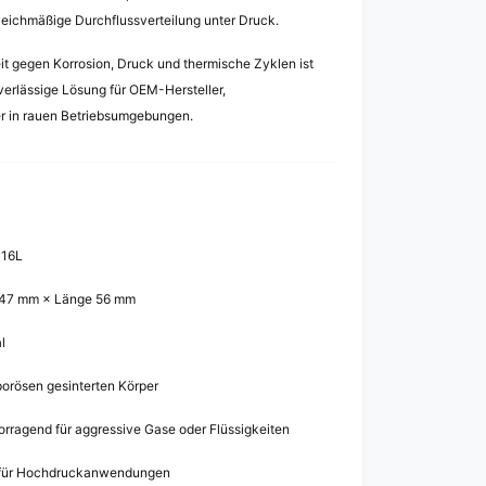
leichmäßige Durchflussverteilung unter Druck.
t gegen Korrosion, Druck und thermische Zyklen ist
uverlässige Lösung für OEM-Hersteller,
r in rauen Betriebsumgebungen.
316L
 47 mm × Länge 56 mm
l
 porösen gesinterten Körper
rragend für aggressive Gase oder Flüssigkeiten
für Hochdruckanwendungen