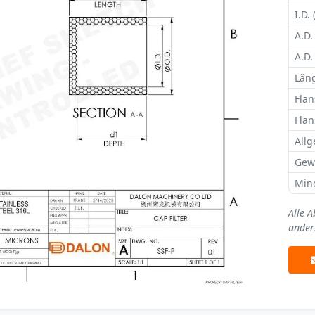
I.D. 
A.D.
A.D.
Läng
Flan
Flan
Allg
Gew
Min
Alle 
ander