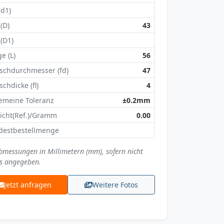
(d1)
 (D)
43
 (D1)
e (L)
56
schdurchmesser (fd)
47
schdicke (fl)
4
emeine Toleranz
±0.2mm
icht(Ref.)/Gramm
0.00
destbestellmenge
Abmessungen in Millimetern (mm), sofern nicht
s angegeben.
Jetzt anfragen
Weitere Fotos