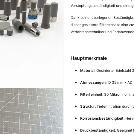
Verstopfungsbeständigkeit und eine g
Dank seiner überlegenen Beständigkei
dieser gesinterte Filtereinsatz eine z
Verfahrenstechniker und Endanwende
Hauptmerkmale
Material:
Gesinterter Edelstahl 
Abmessungen:
ID 35 mm × AD
Filterfeinheit:
30 Mikron nomina
Struktur:
Tiefenfiltration durch
Korrosionsbeständigkeit:
Hervo
Druckbeständigkeit:
Geeignet 