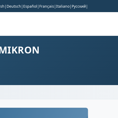
ish
|
Deutsch
|
Español
|
Français
|
Italiano
|
Русский
|
0MIKRON