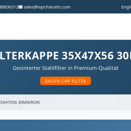
88836312
sales@topchoicehz.com
Engl
ILTERKAPPE 35X47X56 3
Gesinterter Stahlfilter in Premium-Qualität
DALON CAP FILTER
35X47X56 30MIKRON