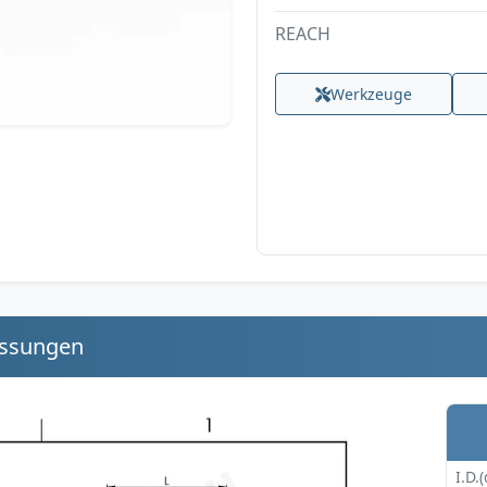
REACH
Werkzeuge
essungen
I.D.(