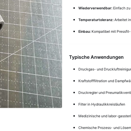
Wiederverwendbar:
Einfach zu
Temperaturtoleranz:
Arbeitet i
Einbau:
Kompatibel mit Pressfi
Typische Anwendungen
Druckgas- und Druckluftreinig
Kraftstofffiltration und Dampfw
Druckregler und Pneumatikventi
Filter in Hydraulikkreisläufen
Medizinische und labor-gassteri
Chemische Prozess- und Lösemitt