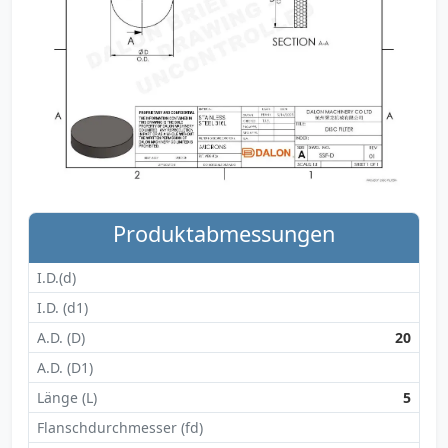
Produktabmessungen
I.D.(d)
I.D. (d1)
A.D. (D)
20
A.D. (D1)
Länge (L)
5
Flanschdurchmesser (fd)