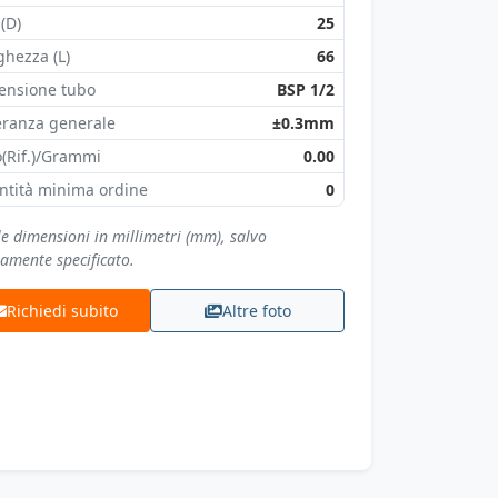
 (D)
25
hezza (L)
66
ensione tubo
BSP 1/2
eranza generale
±0.3mm
(Rif.)/Grammi
0.00
ntità minima ordine
0
le dimensioni in millimetri (mm), salvo
samente specificato.
Richiedi subito
Altre foto