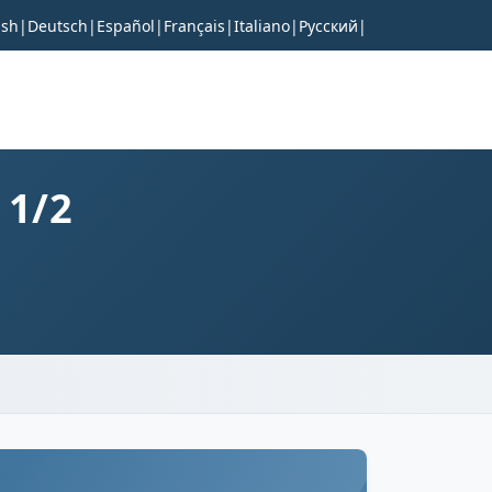
ish
|
Deutsch
|
Español
|
Français
|
Italiano
|
Русский
|
 1/2