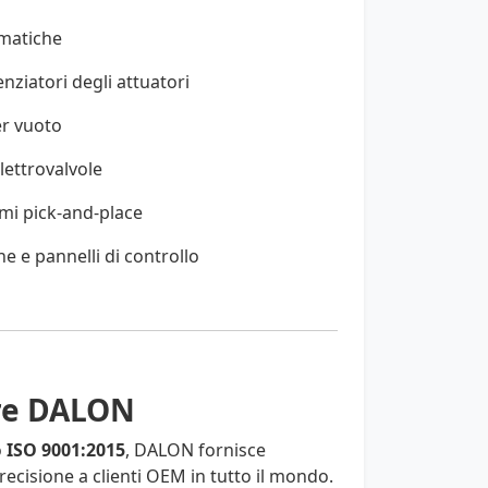
umatiche
enziatori degli attuatori
er vuoto
lettrovalvole
emi pick-and-place
 e pannelli di controllo
ere DALON
o
ISO 9001:2015
, DALON fornisce
recisione a clienti OEM in tutto il mondo.