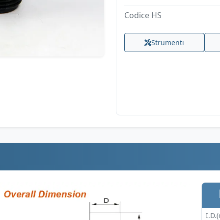
Codice HS
Strumenti
I.D.(