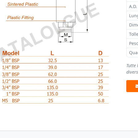
A.D.
Lung
Dim
Toll
Peso
Qua
Tutte 
diver