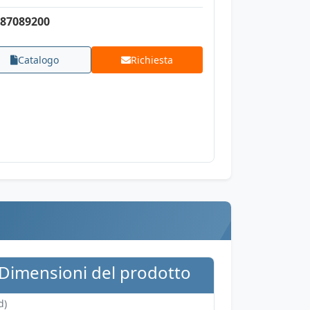
87089200
Catalogo
Richiesta
Dimensioni del prodotto
d)