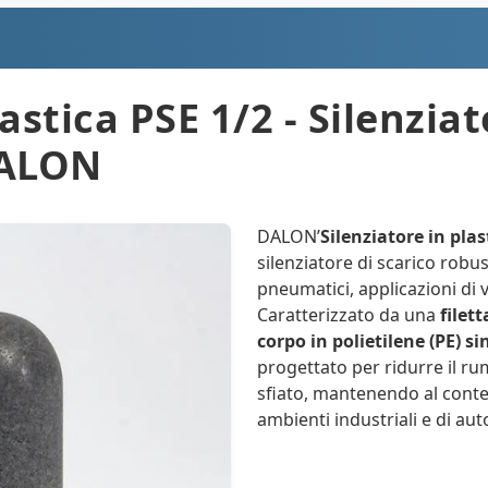
astica PSE 1/2 - Silenziat
DALON
DALON’
Silenziatore in plas
silenziatore di scarico robu
pneumatici, applicazioni di v
Caratterizzato da una
filet
corpo in polietilene (PE) si
progettato per ridurre il ru
sfiato, mantenendo al contem
ambienti industriali e di au