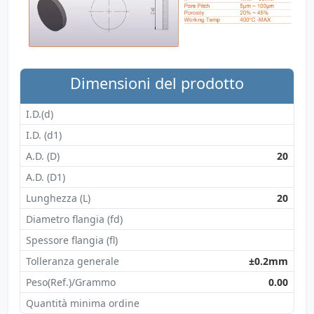
Dimensioni del prodotto
I.D.(d)
I.D. (d1)
A.D. (D)
20
A.D. (D1)
Lunghezza (L)
20
Diametro flangia (fd)
Spessore flangia (fl)
Tolleranza generale
±0.2mm
Peso(Ref.)/Grammo
0.00
Quantità minima ordine