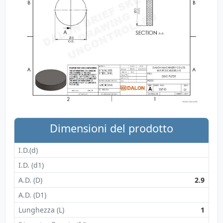
Dimensioni del prodotto
I.D.(d)
I.D. (d1)
A.D. (D)
2.9
A.D. (D1)
Lunghezza (L)
1