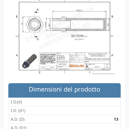
Dimensioni del prodotto
I.D.(d)
I.D. (d1)
A.D. (D)
13
A.D. (D1)