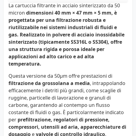
La cartuccia filtrante in acciaio sinterizzato da 50
micron
dimensioni
40 mm × 47 mm × 5 mm
, è
progettata per una filtrazione robusta e
riutilizzabile nei sistemi industriali di fluidi e
gas. Realizzato in polvere di acciaio inossidabile
sinterizzato (tipicamente SS316L o SS304), offre
una struttura rigida e porosa ideale per
applicazioni ad alto carico e ad alta
temperatura.
Questa versione da 50µm offre prestazioni di
filtrazione da grossolana a media
, intrappolando
efficacemente i detriti più grandi, come scaglie di
ruggine, particelle di lavorazione e granuli di
carbone, garantendo al contempo un flusso
costante di fluidi o gas. È particolarmente indicato
per
prefiltrazione, regolatori di pressione,
compressori, utensili ad aria, apparecchiature di
dosaggio
e
valvole di controllo idraulico
.