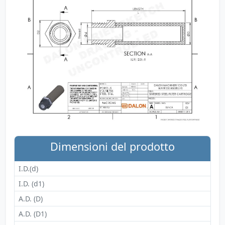
Dimensioni del prodotto
I.D.(d)
I.D. (d1)
A.D. (D)
A.D. (D1)