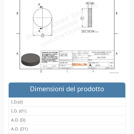
Dimensioni del prodotto
I.D.(d)
I.D. (d1)
A.D. (D)
A.D. (D1)