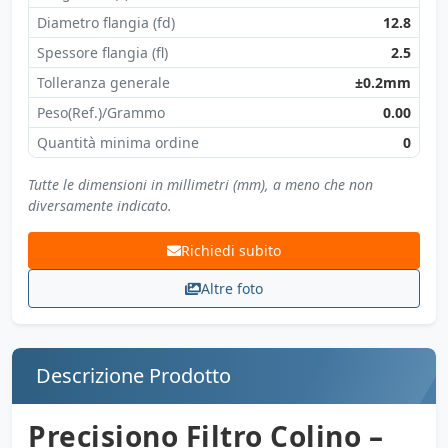
Diametro flangia (fd)
12.8
Spessore flangia (fl)
2.5
Tolleranza generale
±0.2mm
Peso(Ref.)/Grammo
0.00
Quantità minima ordine
0
Tutte le dimensioni in millimetri (mm), a meno che non
diversamente indicato.
Richiedi subito
Altre foto
Descrizione Prodotto
Precisiono Filtro Colino –