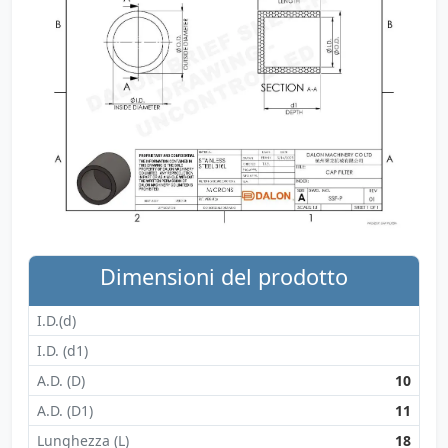
Dimensioni del prodotto
I.D.(d)
I.D. (d1)
A.D. (D)
10
A.D. (D1)
11
Lunghezza (L)
18