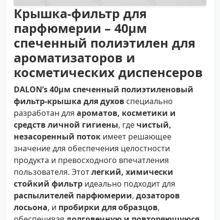
Крышка-фильтр для
парфюмерии – 40µм
спеченный полиэтилен для
ароматизаторов и
косметических диспенсеров
DALON’s 40µм спеченный полиэтиленовый
фильтр-крышка для духов
специально
разработан для
ароматов, косметики и
средств личной гигиены
, где
чистый,
незасоренный поток
имеет решающее
значение для обеспечения целостности
продукта и превосходного впечатления
пользователя. Этот
легкий, химически
стойкий фильтр
идеально подходит для
распылителей парфюмерии
,
дозаторов
лосьона
, и
пробирки для образцов
,
обеспечивая
долговечную и повторяющуюся