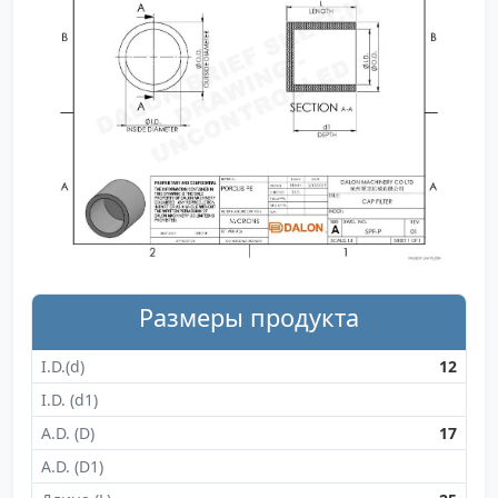
Размеры продукта
I.D.(d)
12
I.D. (d1)
A.D. (D)
17
A.D. (D1)