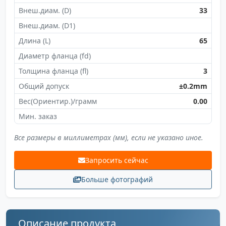
Внеш.диам. (D)
33
Внеш.диам. (D1)
Длина (L)
65
Диаметр фланца (fd)
Толщина фланца (fl)
3
Общий допуск
±0.2mm
Вес(Ориентир.)/грамм
0.00
Мин. заказ
Все размеры в миллиметрах (мм), если не указано иное.
Запросить сейчас
Больше фотографий
Описание продукта