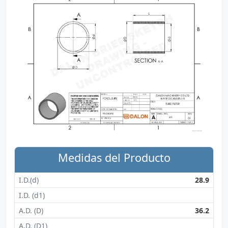
Medidas del Producto
I.D.(d)
28.9
I.D. (d1)
A.D. (D)
36.2
A.D. (D1)