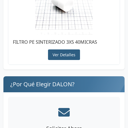
FILTRO PE SINTERIZADO 3X5 40MICRAS
Ver Detalles
¿Por Qué Elegir DALON?