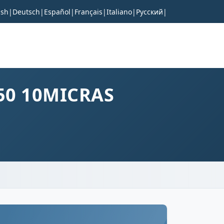
ish
|
Deutsch
|
Español
|
Français
|
Italiano
|
Русский
|
50 10MICRAS