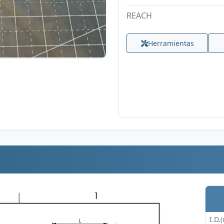
REACH
Herramientas
I.D.(