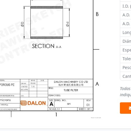
I.D. 
A.D.
A.D.
Long
Diám
Espe
Tole
Peso
Can
Todas
indiqu