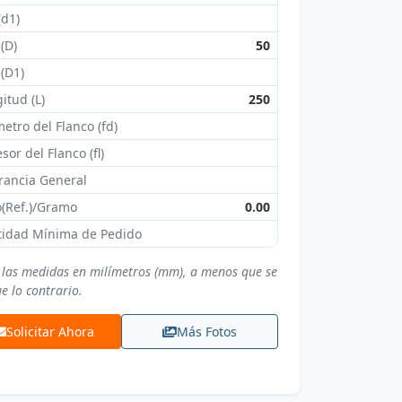
(d1)
 (D)
50
 (D1)
itud (L)
250
etro del Flanco (fd)
sor del Flanco (fl)
rancia General
(Ref.)/Gramo
0.00
tidad Mínima de Pedido
 las medidas en milímetros (mm), a menos que se
e lo contrario.
Solicitar Ahora
Más Fotos