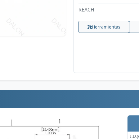
REACH
Herramientas
I.D.(