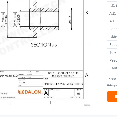
I.D. 
A.D.
A.D.
Long
Diám
Espe
Tole
Peso
Can
Todas
indiqu