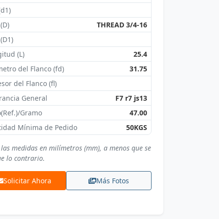
(d1)
 (D)
THREAD 3/4-16
 (D1)
itud (L)
25.4
etro del Flanco (fd)
31.75
sor del Flanco (fl)
rancia General
F7 r7 js13
(Ref.)/Gramo
47.00
tidad Mínima de Pedido
50KGS
 las medidas en milímetros (mm), a menos que se
e lo contrario.
Solicitar Ahora
Más Fotos