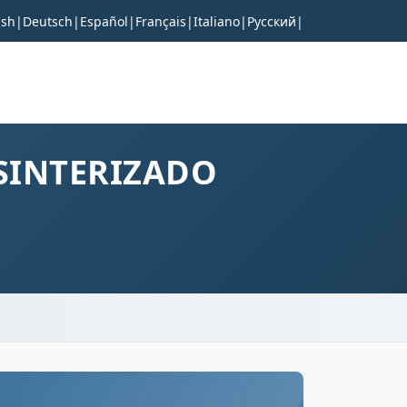
ish
|
Deutsch
|
Español
|
Français
|
Italiano
|
Русский
|
 SINTERIZADO