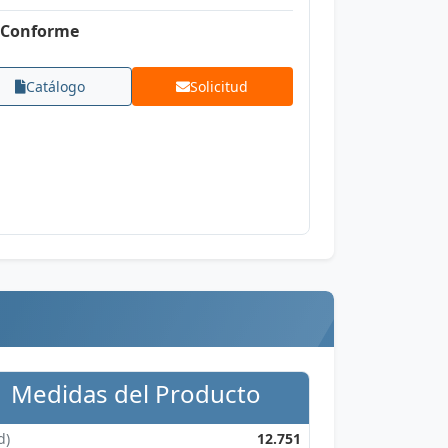
Conforme
Catálogo
Solicitud
Medidas del Producto
d)
12.751