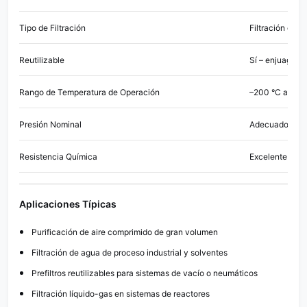
Tipo de Filtración
Filtración en p
Reutilizable
Sí – enjuague c
Rango de Temperatura de Operación
–200 °C a +60
Presión Nominal
Adecuado para
Resistencia Química
Excelente – ác
Aplicaciones Típicas
Purificación de aire comprimido de gran volumen
Filtración de agua de proceso industrial y solventes
Prefiltros reutilizables para sistemas de vacío o neumáticos
Filtración líquido-gas en sistemas de reactores