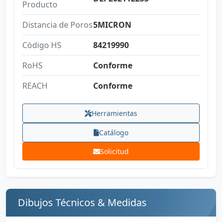
Producto
Distancia de Poros
5MICRON
Código HS
84219990
RoHS
Conforme
REACH
Conforme
Herramientas
Catálogo
Solicitud
Dibujos Técnicos & Medidas