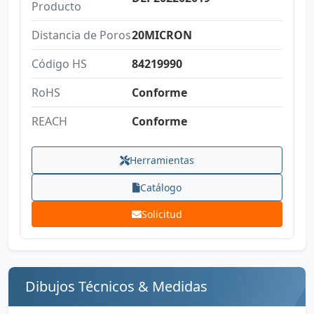
Producto
Distancia de Poros
20MICRON
Código HS
84219990
RoHS
Conforme
REACH
Conforme
Herramientas
Catálogo
Solicitud
Dibujos Técnicos & Medidas