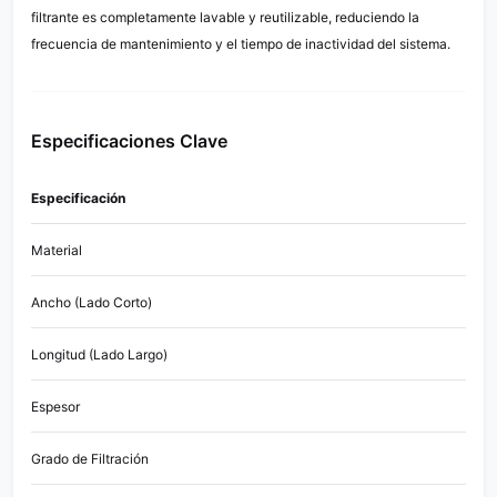
filtrante es completamente lavable y reutilizable, reduciendo la
frecuencia de mantenimiento y el tiempo de inactividad del sistema.
Especificaciones Clave
Especificación
Valo
Material
Acero
Ancho (Lado Corto)
16,2
Longitud (Lado Largo)
99 
Espesor
4 m
Grado de Filtración
40 m