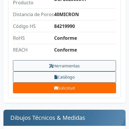
Producto
Distancia de Poros
40MICRON
Código HS
84219990
RoHS
Conforme
REACH
Conforme
Herramientas
Catálogo
Solicitud
Dibujos Técnicos & Medidas