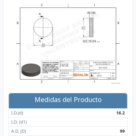
Medidas del Producto
I.D.(d)
16.2
I.D. (d1)
A.D. (D)
99