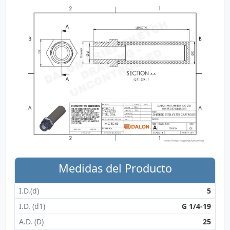
Medidas del Producto
I.D.(d)
5
I.D. (d1)
G 1/4-19
A.D. (D)
25