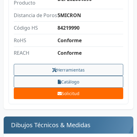
Producto
Distancia de Poros
5MICRON
Código HS
84219990
RoHS
Conforme
REACH
Conforme
Herramientas
Catálogo
Solicitud
Dibujos Técnicos & Medidas