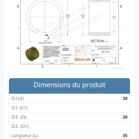
Dimensions du produit
D.I.(d)
20
D.I. (d1)
D.E. (D)
26
D.E. (D1)
Longueur (L)
35