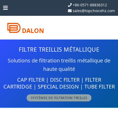
+86-0571-88836312
sales@topchoicehz.com
DALON
FILTRE TREILLIS MÉTALLIQUE
Solutions de filtration treillis métallique de
haute qualité
CAP FILTER | DISC FILTER | FILTER
CARTRIDGE | SPECIAL DESIGN | TUBE FILTER
SYSTÈMES DE FILTRATION TREILLIS