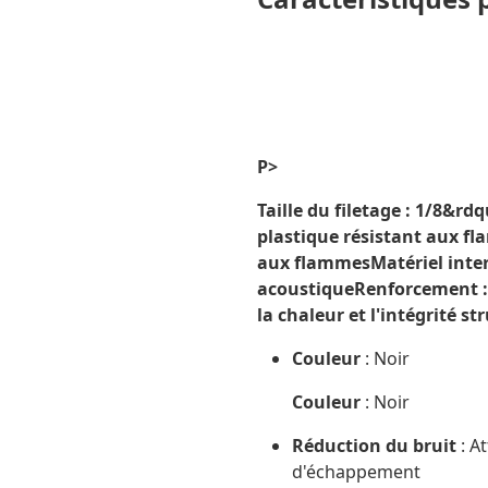
P>
Taille du filetage
: 1/8&rdq
plastique résistant aux f
aux flammes
Matériel inte
acoustique
Renforcement
:
la chaleur et l'intégrité st
Couleur
: Noir
Couleur
: Noir
Réduction du bruit
: A
d'échappement