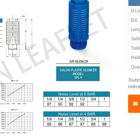
D.I.(
D.E.
Long
Tail
Tolé
Poi
Qua
Toute
indica