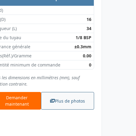
d)
 (D)
16
ueur (L)
34
le du tuyau
1/8 BSP
rance générale
±0.3mm
ds(Réf.)/Gramme
0.00
ntité minimum de commande
0
s les dimensions en millimètres (mm), sauf
tion contraire.
Demander
Plus de photos
maintenant