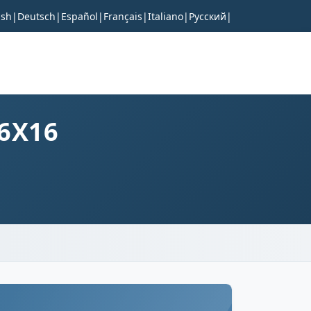
ish
|
Deutsch
|
Español
|
Français
|
Italiano
|
Русский
|
16X16