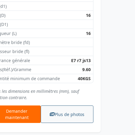
(d1)
 (D)
16
 (D1)
ueur (L)
16
ètre bride (fd)
sseur bride (fl)
rance générale
E7 r7 js13
ds(Réf.)/Gramme
9.60
ntité minimum de commande
40KGS
s les dimensions en millimètres (mm), sauf
tion contraire.
Demander
Plus de photos
maintenant