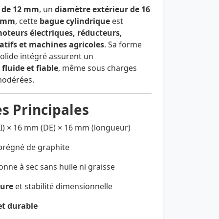
r de 12 mm
, un
diamètre extérieur de 16
6 mm
, cette
bague cylindrique
est
oteurs électriques, réducteurs,
atifs et machines agricoles
. Sa forme
solide intégré assurent un
 fluide et fiable
, même sous charges
modérées.
s Principales
I) × 16 mm (DE) × 16 mm (longueur)
mprégné de graphite
onne à sec sans huile ni graisse
sure
et stabilité dimensionnelle
t durable