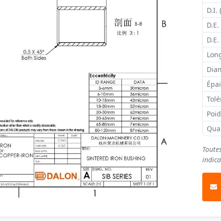
D.I. 
D.E.
D.E.
Long
Diam
Épai
Tolé
Poi
Qua
Toute
indica