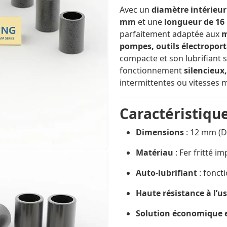
Avec un
diamètre intérieu
mm
et une
longueur de 1
parfaitement adaptée aux
m
pompes, outils électroport
compacte et son lubrifiant 
fonctionnement
silencieux,
intermittentes ou vitesses 
Caractéristique
Dimensions
: 12 mm (D
Matériau
: Fer fritté i
Auto-lubrifiant
: foncti
Haute résistance à l’u
Solution économique e