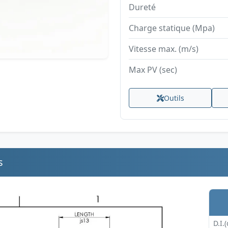
Dureté
Charge statique (Mpa)
Vitesse max. (m/s)
Max PV (sec)
Outils
s
D.I.(