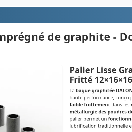
imprégné de graphite - Do
Palier Lisse Gr
Fritté 12×16×1
La
bague graphitée DALON
haute performance, conçu p
faible frottement
dans les 
métallurgie des poudres d
palier permet un
fonctionn
lubrification traditionnelle 