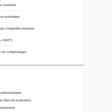
on (nominal)
n en profondeur
ble, compatible ultrasons
à +600°C
 l'air comprimé/gaz
─────────────────────────────────────────
rs pneumatiques
'air dans les analyseurs
trumentaire