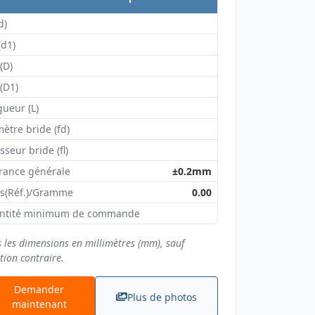
d)
(d1)
 (D)
 (D1)
ueur (L)
ètre bride (fd)
sseur bride (fl)
rance générale
±0.2mm
ds(Réf.)/Gramme
0.00
ntité minimum de commande
s les dimensions en millimètres (mm), sauf
tion contraire.
Demander
Plus de photos
maintenant