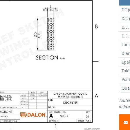
D.I.(
D.I. 
D.E.
D.E.
Long
Diam
Épai
Tolé
Poi
Qua
Toute
indica