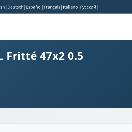
ish
|
Deutsch
|
Español
|
Français
|
Italiano
|
Русский
|
 Fritté 47x2 0.5