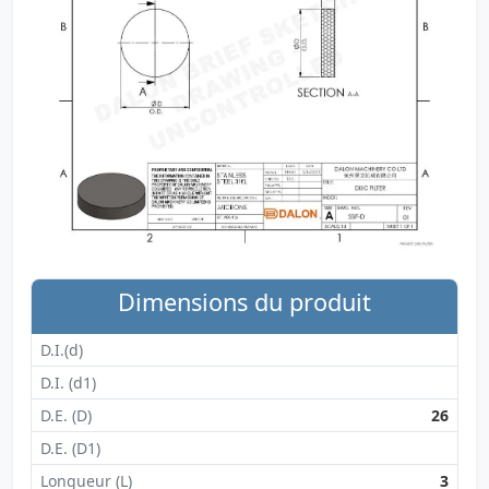
Dimensions du produit
D.I.(d)
D.I. (d1)
D.E. (D)
26
D.E. (D1)
Longueur (L)
3