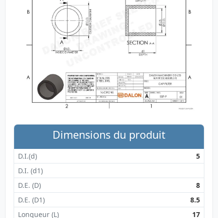
Dimensions du produit
D.I.(d)
5
D.I. (d1)
D.E. (D)
8
D.E. (D1)
8.5
Longueur (L)
17